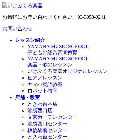
コ
ナ
ン
ビ
お気軽にお問い合わせください。
03-3958-9241
テ
ゲ
ン
ー
お問い合わせ
ツ
シ
へ
ョ
レッスン紹介
ス
ン
YAMAHA MUSIC SCHOOL
キ
に
子どもの総合音楽教育
ッ
移
YAMAHA MUSIC SCHOOL
プ
動
楽器・歌のレッスン
いけぶくろ楽器オリジナルレッスン
ピアノレッスン
ヤマハ英語教室
ロボット教室
店舗・教室
ときわ台本店
池袋西口店
文京ガーデンセンター
池袋西口センター
板橋駅前センター
ときわ台センター