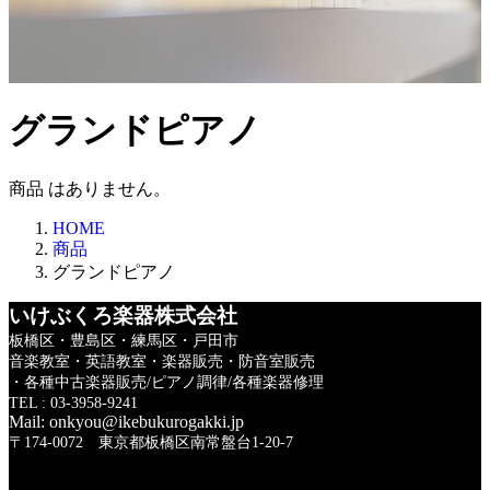
グランドピアノ
商品 はありません。
HOME
商品
グランドピアノ
いけぶくろ楽器株式会社
板橋区・豊島区・練馬区・戸田市
音楽教室・英語教室・楽器販売・防音室販売
・各種中古楽器販売/ピアノ調律/各種楽器修理
TEL : 03-3958-9241
Mail: onkyou@ikebukurogakki.jp
〒174-0072 東京都板橋区南常盤台1-20-7